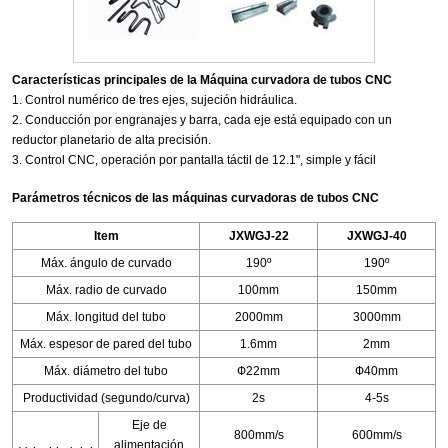
Características principales de la Máquina curvadora de tubos CNC
1. Control numérico de tres ejes, sujeción hidráulica.
2. Conducción por engranajes y barra, cada eje está equipado con un
reductor planetario de alta precisión.
3. Control CNC, operación por pantalla táctil de 12.1", simple y fácil
Parámetros técnicos de las máquinas curvadoras de tubos CNC
Item
JXWGJ-22
JXWGJ-40
Máx. ángulo de curvado
190º
190º
Máx. radio de curvado
100mm
150mm
Máx. longitud del tubo
2000mm
3000mm
Máx. espesor de pared del tubo
1.6mm
2mm
Máx. diámetro del tubo
Ф22mm
Ф40mm
Productividad (segundo/curva)
2s
4-5s
Eje de
800mm/s
600mm/s
alimentación