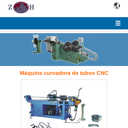

Máquina curvadora de tubos CNC