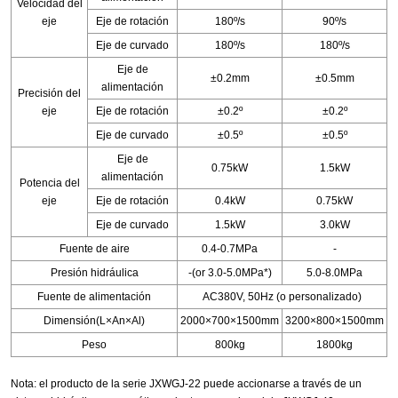
Velocidad del
eje
Eje de rotación
180º/s
90º/s
Eje de curvado
180º/s
180º/s
Eje de
±0.2mm
±0.5mm
alimentación
Precisión del
eje
Eje de rotación
±0.2º
±0.2º
Eje de curvado
±0.5º
±0.5º
Eje de
0.75kW
1.5kW
alimentación
Potencia del
eje
Eje de rotación
0.4kW
0.75kW
Eje de curvado
1.5kW
3.0kW
Fuente de aire
0.4-0.7MPa
-
Presión hidráulica
-(or 3.0-5.0MPa*)
5.0-8.0MPa
Fuente de alimentación
AC380V, 50Hz (o personalizado)
Dimensión(L×An×Al)
2000×700×1500mm
3200×800×1500mm
Peso
800kg
1800kg
Nota: el producto de la serie JXWGJ-22 puede accionarse a través de un