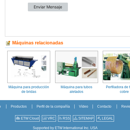
Máquinas relacionadas
Máquina para producción
Máquina para tubos
Perfiladora de 
de bridas
aletados
cobre
o
Productos
Perfil de la compañía
Vídeo
Contacto
Revi
ETW Cloud
VRC
RSS
SITEMAP
LEGAL
Supported by ETW International Inc. USA