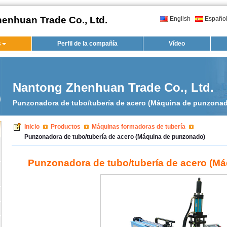
enhuan Trade Co., Ltd.
English
Españo
s
Perfil de la compañía
Vídeo
Nantong Zhenhuan Trade Co., Ltd.
Punzonadora de tubo/tubería de acero (Máquina de punzona
Inicio
Productos
Máquinas formadoras de tubería
Punzonadora de tubo/tubería de acero (Máquina de punzonado)
Punzonadora de tubo/tubería de acero (M