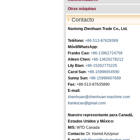
Otras máquinas
Contacto
Nantong Zhenhuan Trade Co., Ltd.
Teléfono:
+86-513-87628369
Móvil/WhatsApp:
Franks Cao:
+86-13962724758
Aileen Chen:
+86-13626278212
Lily Bian:
+86-15262775225
Carol Sun:
+86-15996654590
Sunny Sun:
+86-15996607689
Fax:
+86-513-87635890
E-mail:
zhenhuan@zhenhuan-machine.com
frankscao@gmail.com
Nuestro representante para Canadá,
Estados Unidos y México:
M/S:
WTD Canada
Contacto:
Dr. Hamid Azizpour