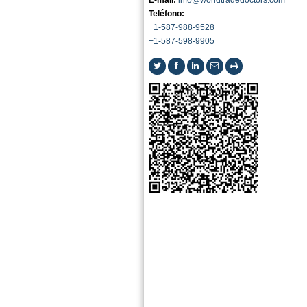
E-mail:
info@worldtradedoctors.com
Teléfono:
+1-587-988-9528
+1-587-598-9905