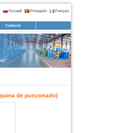
l
Русский
Português
Français
Contacto
do)
áquina de punzonado)