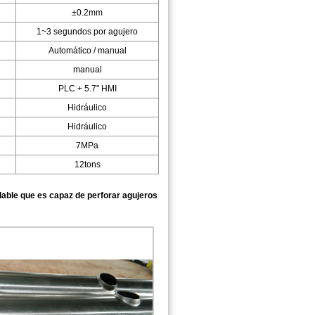
±0.2mm
1~3 segundos por agujero
Automático / manual
manual
PLC + 5.7" HMI
Hidráulico
Hidráulico
7MPa
12tons
dable que es capaz de perforar agujeros