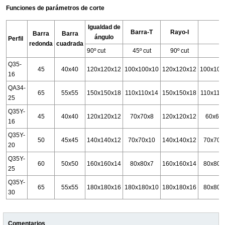
Funciones de parámetros de corte
Igualdad de
Barra-T
Rayo-I
Barra
Barra
ángulo
Perfil
redonda
cuadrada
90º cut
45º cut
90º cut
Q35-
45
40x40
120x120x12
100x100x10
120x120x12
100x100
16
QA34-
65
55x55
150x150x18
110x110x14
150x150x18
110x110
25
Q35Y-
45
40x40
120x120x12
70x70x8
120x120x12
60x60
16
Q35Y-
50
45x45
140x140x12
70x70x10
140x140x12
70x70x
20
Q35Y-
60
50x50
160x160x14
80x80x7
160x160x14
80x80x
25
Q35Y-
65
55x55
180x180x16
180x180x10
180x180x16
80x80x
30
Comentarios