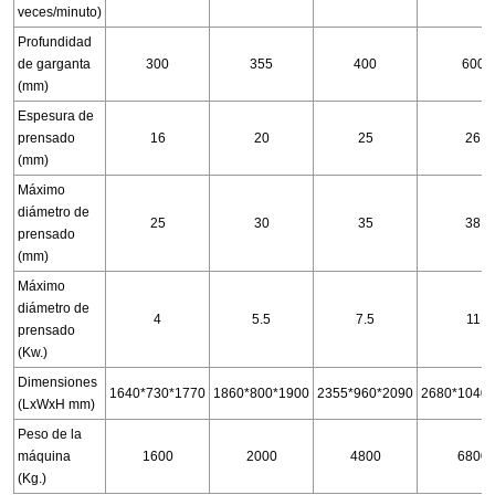
veces/minuto)
Profundidad
de garganta
300
355
400
600
(mm)
Espesura de
prensado
16
20
25
26
(mm)
Máximo
diámetro de
25
30
35
38
prensado
(mm)
Máximo
diámetro de
4
5.5
7.5
11
prensado
(Kw.)
Dimensiones
1640*730*1770
1860*800*1900
2355*960*2090
2680*1040
(LxWxH mm)
Peso de la
máquina
1600
2000
4800
6800
(Kg.)