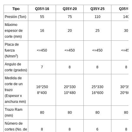
Tipo
Q35Y-16
Q35Y-20
Q35Y-25
Q35Y-3
Presión (Ton)
55
75
110
140
Máximo
espesor de
16
20
25
30
corte (mm)
Placa de
fuerza
<=450
<=450
<=450
<=450
2
(N/mm
)
Angulo de
7
8
8
8
corte (grados)
Medida de
corte de un
16*250
20*330
25*330
30*355
trazo
8*400
10*480
16*600
20*600
(Espesor x
anchura mm)
Trazo Ram
80
80
80
80
(mm)
Número de
cortes (No. de
8
8
6
8