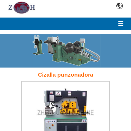

Cizalla punzonadora