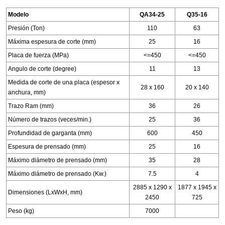
Modelo
QA34-25
Q35-16
Presión (Ton)
110
63
Máxima espesura de corte (mm)
25
16
Placa de fuerza (MPa)
<=450
<=450
Angulo de corte (degree)
11
13
Medida de corte de una placa (espesor x
28 x 160
20 x 140
anchura, mm)
Trazo Ram (mm)
36
26
Número de trazos (veces/min.)
25
36
Profundidad de garganta (mm)
600
450
Espesura de prensado (mm)
25
16
Máximo diámetro de prensado (mm)
35
28
Máximo diámetro de prensado (Kw.)
7.5
4
2885 x 1290 x
1877 x 1945 x
Dimensiones (LxWxH, mm)
2450
725
Peso (kg)
7000