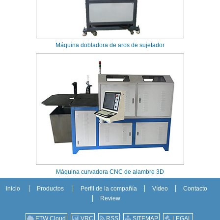
Máquina dobladora de aros de sujetador
Máquina curvadora CNC de alambre 3D
Inicio
Productos
Perfil de la compañía
Vídeo
Contacto
Review
ETW Cloud
VRC
RSS
SITEMAP
LEGAL