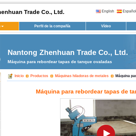
enhuan Trade Co., Ltd.
English
Españo
s
Perfil de la compañía
Vídeo
Nantong Zhenhuan Trade Co., Ltd.
Máquina para rebordear tapas de tanque ovaladas
Inicio
Productos
Máquinas hiladoras de metales
Máquina par
Máquina para rebordear tapas de t