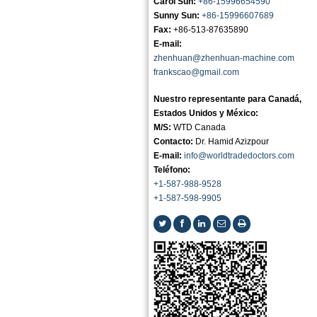
Carol Sun:
+86-15996654590
Sunny Sun:
+86-15996607689
Fax:
+86-513-87635890
E-mail:
zhenhuan@zhenhuan-machine.com
frankscao@gmail.com
Nuestro representante para Canadá,
Estados Unidos y México:
M/S:
WTD Canada
Contacto:
Dr. Hamid Azizpour
E-mail:
info@worldtradedoctors.com
Teléfono:
+1-587-988-9528
+1-587-598-9905