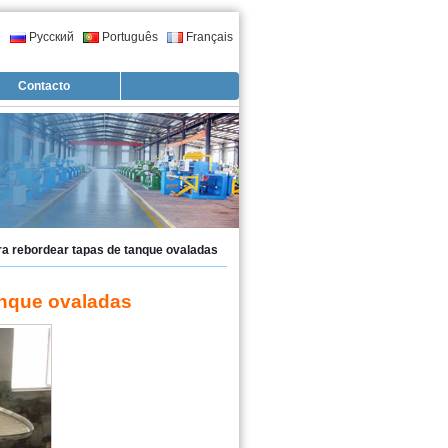
l
Русский
Português
Français
Contacto
a rebordear tapas de tanque ovaladas
anque ovaladas