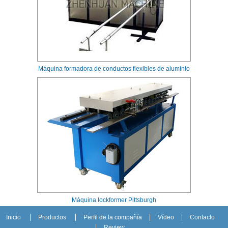
Máquina formadora de conductos flexibles de aluminio
Máquina lockformer Pittsburgh
Inicio
Productos
Perfil de la compañía
Vídeo
Contacto
Review