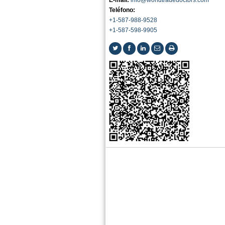
E-mail:
info@worldtradedoctors.com
Teléfono:
+1-587-988-9528
+1-587-598-9905