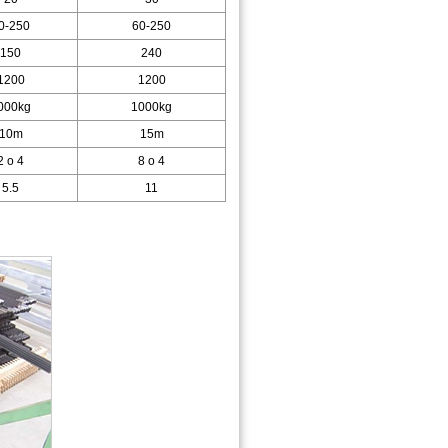
0-250
60-250
150
240
1200
1200
000kg
1000kg
10m
15m
2 o 4
8 o 4
5.5
11