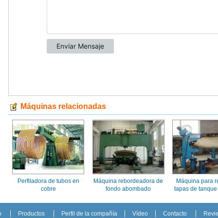
Máquinas relacionadas
Perfiladora de tubos en
Máquina rebordeadora de
Máquina para r
cobre
fondo abombado
tapas de tanque
o
Productos
Perfil de la compañía
Vídeo
Contacto
Revi